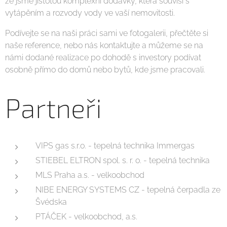
že jsme jistotou komplexní dodávky, která souvisí s
vytápěním a rozvody vody ve vaší nemovitosti.
Podívejte se na naši práci sami ve fotogalerii, přečtěte si
naše reference, nebo nás kontaktujte a můžeme se na
námi dodané realizace po dohodě s investory podívat
osobně přímo do domů nebo bytů, kde jsme pracovali.
Partneři
VIPS gas s.r.o. - tepelná technika Immergas
STIEBEL ELTRON spol. s. r. o. - tepelná technika
MLS Praha a.s. - velkoobchod
NIBE ENERGY SYSTEMS CZ - tepelná čerpadla ze
Švédska
PTÁČEK - velkoobchod, a.s.