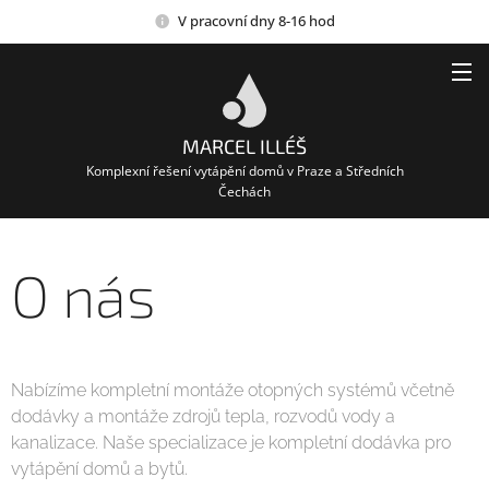
V pracovní dny 8-16 hod
MARCEL ILLÉŠ
Komplexní řešení vytápění domů v Praze a Středních
Čechách
O nás
Nabízíme kompletní montáže otopných systémů včetně
dodávky a montáže zdrojů tepla, rozvodů vody a
kanalizace. Naše specializace je kompletní dodávka pro
vytápění domů a bytů.