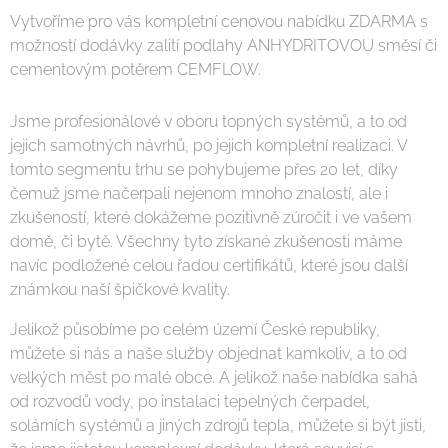
Vytvoříme pro vás kompletní cenovou nabídku ZDARMA s
možností dodávky zalití podlahy ANHYDRITOVOU směsí či
cementovým potěrem CEMFLOW.
Jsme profesionálové v oboru topných systémů, a to od
jejich samotných návrhů, po jejich kompletní realizaci. V
tomto segmentu trhu se pohybujeme přes 20 let, díky
čemuž jsme načerpali nejenom mnoho znalostí, ale i
zkušeností, které dokážeme pozitivně zúročit i ve vašem
domě, či bytě. Všechny tyto získané zkušenosti máme
navíc podložené celou řadou certifikátů, které jsou další
známkou naší špičkové kvality.
Jelikož působíme po celém území České republiky,
můžete si nás a naše služby objednat kamkoliv, a to od
velkých měst po malé obce. A jelikož naše nabídka sahá
od rozvodů vody, po instalaci tepelných čerpadel,
solárních systémů a jiných zdrojů tepla, můžete si být jisti,